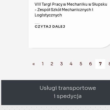
VIII Targi Pracy w Mechaniku w Słupsku
- Zespół Szkół Mechanicznych i
Logistycznych
CZYTAJ DALEJ
«
1
2
3
4
5
6
7
Usługi transportowe
i spedycja