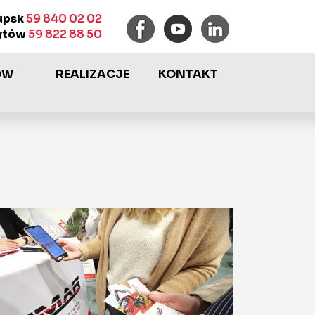
upsk
59 840 02 02
ytów
59 822 88 50
ÓW
REALIZACJE
KONTAKT