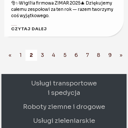
🎅✨Wigilia firmowa ZIMAR 2025🎄 Dziękujemy
całemu zespołowi za ten rok — razem tworzymy
coś wyjątkowego.
CZYTAJ DALEJ
«
1
2
3
4
5
6
7
8
9
»
Usługi transportowe
i spedycja
Roboty ziemne i drogowe
Usługi zieleniarskie