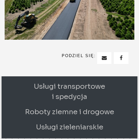
PODZIEL SIĘ:
WYŚLIJ EMA
UDOS
Usługi transportowe
i spedycja
Roboty ziemne i drogowe
Usługi zieleniarskie