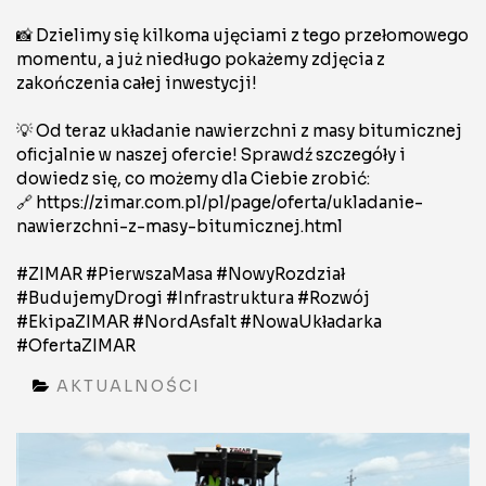
📸 Dzielimy się kilkoma ujęciami z tego przełomowego
momentu, a już niedługo pokażemy zdjęcia z
zakończenia całej inwestycji!
💡 Od teraz układanie nawierzchni z masy bitumicznej
oficjalnie w naszej ofercie! Sprawdź szczegóły i
dowiedz się, co możemy dla Ciebie zrobić:
🔗 https://zimar.com.pl/pl/page/oferta/ukladanie-
nawierzchni-z-masy-bitumicznej.html
#ZIMAR
#PierwszaMasa
#NowyRozdział
#BudujemyDrogi
#Infrastruktura
#Rozwój
#EkipaZIMAR
#NordAsfalt
#NowaUkładarka
#OfertaZIMAR
AKTUALNOŚCI